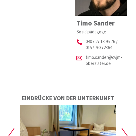
Timo Sander
Sozialpädagoge
040 • 27 13 95 76 /
0157 76372364
timo.sander@cvjm-
oberalster.de
EINDRÜCKE VON DER UNTERKUNFT