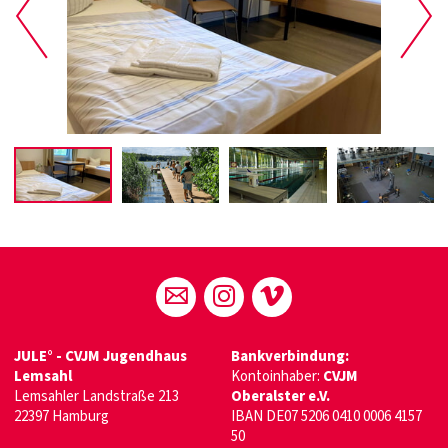
JULE° - CVJM Jugendhaus
Bankverbindung:
Lemsahl
Kontoinhaber:
CVJM
Lemsahler Landstraße 213
Oberalster e.V.
22397 Hamburg
IBAN DE07 5206 0410 0006 4157
50