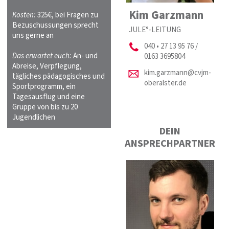
Kim Garzmann
Kosten:
325€, bei Fragen zu
Bezuschussungen sprecht
JULE°-LEITUNG
uns gerne an
040 • 27 13 95 76 /
Das erwartet euch:
An- und
0163 3695804
Abreise, Verpflegung,
kim.garzmann@cvjm-
tägliches pädagogisches und
oberalster.de
Sportprogramm, ein
Tagesausflug und eine
Gruppe von bis zu 20
Jugendlichen
DEIN
ANSPRECHPARTNER