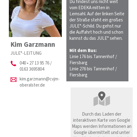
Du findest uns nicht weit
vom EDEKA mitten in
Lemsahl. Auf der linken Seite
der Straße steht ein großes
JULE°-Schild. Du gehst nur
die Auffahrt hoch und schon
kannst du das JULE° sehen.
Kim Garzmann
Mit dem Bus:
JULE°-LEITUNG
Linie 176 bis Tannenhof /
Fiersbarg
040 • 27 13 95 76 /
Linie 276 bis Tannenhof /
0163 3695804
Fiersbarg
kim.garzmann@cvjm-
oberalster.de
Durch das Laden der
interaktiven Karte von Google
Maps werden Informationen an
Google übermittelt und unter