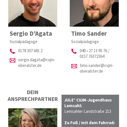
Sergio D'Agata
Timo Sander
Sozialpädagoge
Sozialpädagoge
0178 307 681 2
040 • 27 13 95 76 /
0157 76372364
sergio.dagata@cvjm-
oberalster.de
timo.sander@cvjm-
oberalster.de
DEIN
ANSPRECHPARTNER
JULE° CVJM-Jugendhaus
Lemsahl:
Lemsahler Landstraße 213
Zu Fuß / mit dem Fahrrad: