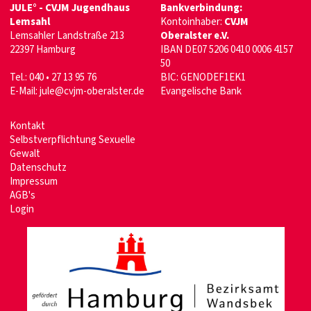
JULE° - CVJM Jugendhaus
Bankverbindung:
Lemsahl
Kontoinhaber:
CVJM
Lemsahler Landstraße 213
Oberalster e.V.
22397 Hamburg
IBAN DE07 5206 0410 0006 4157
50
Tel.: 040 • 27 13 95 76
BIC: GENODEF1EK1
E-Mail:
jule@cvjm-oberalster.de
Evangelische Bank
Kontakt
Selbstverpflichtung Sexuelle
Gewalt
Datenschutz
Impressum
AGB's
Login