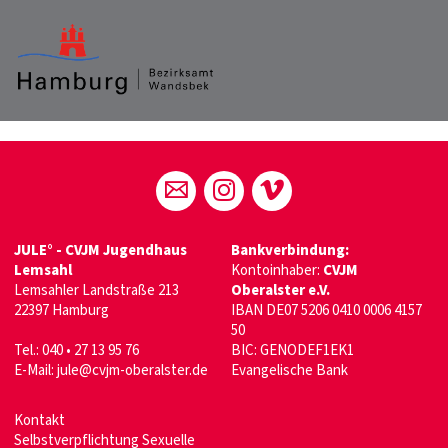
JULE° - CVJM Jugendhaus
Bankverbindung:
Lemsahl
Kontoinhaber:
CVJM
Lemsahler Landstraße 213
Oberalster e.V.
22397 Hamburg
IBAN DE07 5206 0410 0006 4157
50
Tel.: 040 • 27 13 95 76
BIC: GENODEF1EK1
E-Mail:
jule@cvjm-oberalster.de
Evangelische Bank
Kontakt
Selbstverpflichtung Sexuelle