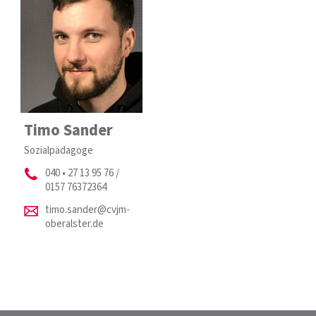
Timo Sander
Sozialpädagoge
040 • 27 13 95 76 /
0157 76372364
timo.sander@cvjm-
oberalster.de