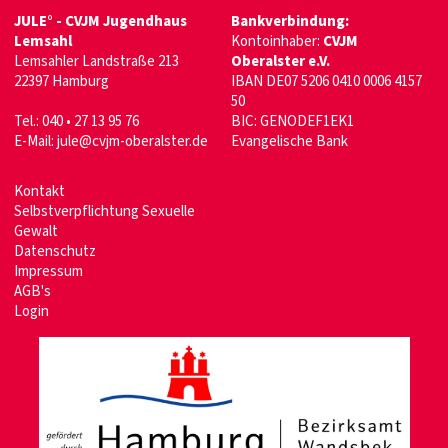
JULE° - CVJM Jugendhaus
Bankverbindung:
Lemsahl
Kontoinhaber:
CVJM
Lemsahler Landstraße 213
Oberalster e.V.
22397 Hamburg
IBAN DE07 5206 0410 0006 4157
50
Tel.: 040 • 27 13 95 76
BIC: GENODEF1EK1
E-Mail:
jule@cvjm-oberalster.de
Evangelische Bank
Kontakt
Selbstverpflichtung Sexuelle
Gewalt
Datenschutz
Impressum
AGB's
Login