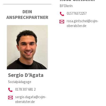
BFDlerin
DEIN
015776372257
ANSPRECHPARTNER
rosa.gintschel@cvjm-
oberalster.de
Sergio D'Agata
Sozialpädagoge
0178 307 681 2
sergio.dagata@cvjm-
oberalster.de